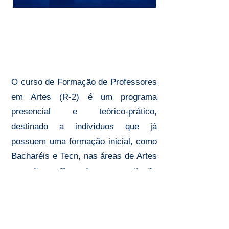
FORMAÇÃO DOCENTE
EM ARTES
O curso de Formação de Professores
em Artes (R-2) é um programa
presencial e teórico-prático,
destinado a indivíduos que já
possuem uma formação inicial, como
Bacharéis e Tecn, nas áreas de Artes
ou afins. Com foco capacitação
docente, o curso visa preparar os
alunos para atuar no ensino de Artes
na Educação Básica, desenvolvendo