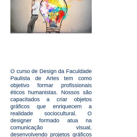
DESIGN
O curso de Design da Faculdade
Paulista de Artes tem como
objetivo formar profissionais
éticos humanistas. Nossos são
capacitados a criar objetos
O curso de Design da Faculdade
gráficos que enriquecem a
Paulista de Artes forma profissionais
realidade sociocultural. O
éticos e humanistas, capacitando-os
designer formado atua na
comunicação visual,
a criar objetos gráficos que
desenvolvendo projetos gráficos