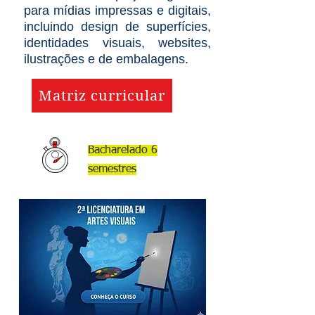
agreguem valor à realidade
para mídias impressas e digitais,
sociocultural. O designer formado
incluindo design de superfícies,
atua na comunicação visual,vendo
identidades visuais, websites,
ilustrações e de embalagens.
projetos gráficos para mídias
impressas e, incluindo design de
Matriz curricular
superfícies, identidades visuais,
websites, ilustrações e design de
embalagens.
Bacharelado 6
semestres